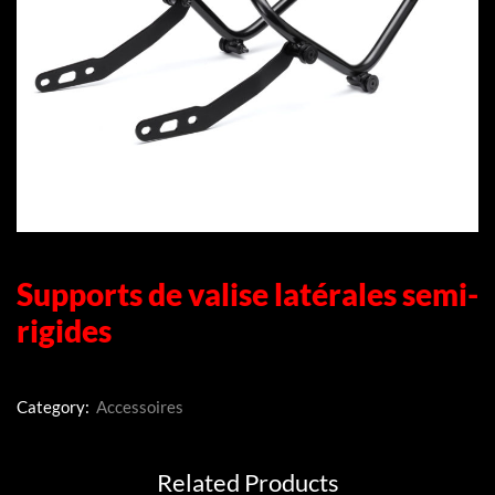
Supports de valise latérales semi-
rigides
Category:
Accessoires
Related Products