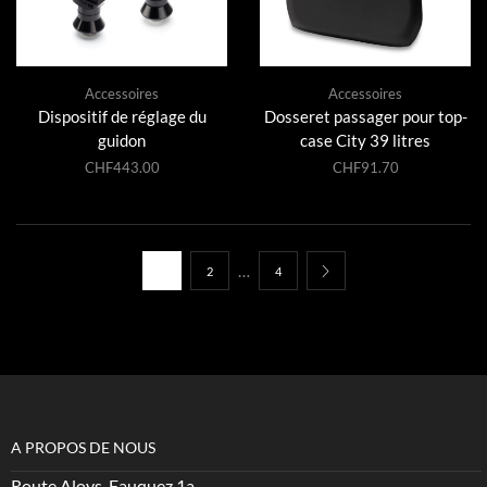
Accessoires
Accessoires
Dispositif de réglage du
Dosseret passager pour top-
guidon
case City 39 litres
CHF
443.00
CHF
91.70
…
1
2
4
A PROPOS DE NOUS
Route Aloys-Fauquez 1a