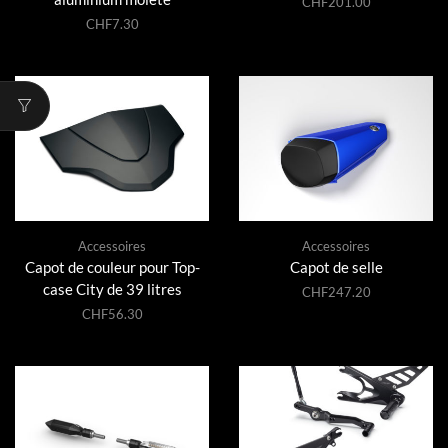
CHF
201.00
CHF
7.30
Accessoires
Accessoires
Capot de couleur pour Top-
Capot de selle
case City de 39 litres
CHF
247.20
CHF
56.30