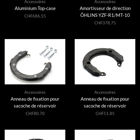
Accessoires
Accessoires
Aluminium Top-case
Amortisseur de direction
ÖHLINS YZF-R1/MT-10
CHF
686.55
CHF
378.75
Accessoires
Accessoires
Anneau de fixation pour
Anneau de fixation pour
sacoche de réservoir
sacoche de réservoir
CHF
80.70
CHF
51.85