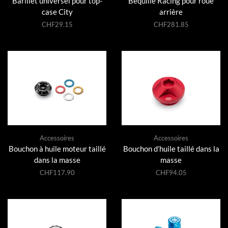
Barillet universel pour top-
Béquille Racing pour roue
case City
arrière
CHF
29.15
CHF
281.85
Accessoires
Accessoires
Bouchon à huile moteur taillé
Bouchon d’huile taillé dans la
dans la masse
masse
CHF
117.90
CHF
94.05