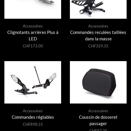
Accessoires
Accessoires
Clignotants arrières Plus à
Commandes reculées taillées
LED
dans la masse
CHF
173.00
CHF
329.35
Accessoires
Accessoires
Commandes réglables
Coussin de dosseret
passager
CHF
898.55
CHF
97.75