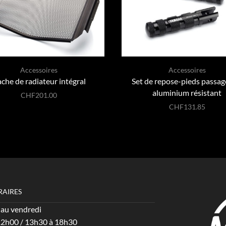
Accessoires
Accessoires
che de radiateur intégral
Set de repose-pieds passag
aluminium résistant
CHF
201.00
CHF
131.85
RAIRES
 au vendredi
12h00 / 13h30 à 18h30