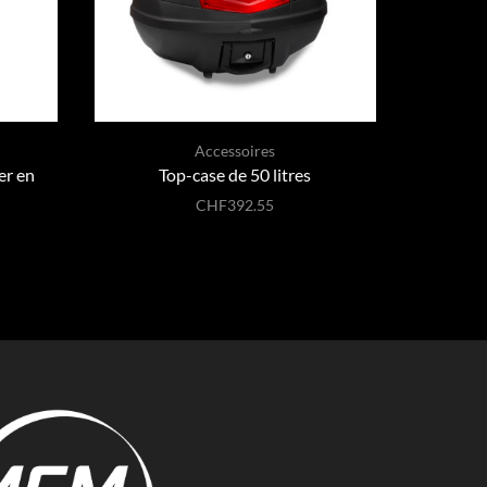
Accessoires
er en
Top-case de 50 litres
Béquill
CHF
392.55